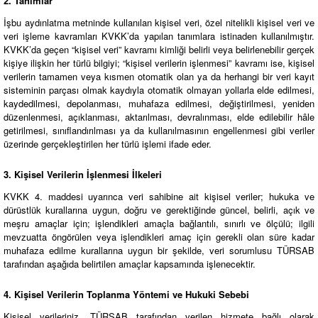
2. Tanımlar
İşbu aydınlatma metninde kullanılan kişisel veri, özel nitelikli kişisel veri ve
veri işleme kavramları KVKK’da yapılan tanımlara istinaden kullanılmıştır.
KVKK’da geçen “kişisel veri” kavramı kimliği belirli veya belirlenebilir gerçek
kişiye ilişkin her türlü bilgiyi; “kişisel verilerin işlenmesi” kavramı ise, kişisel
verilerin tamamen veya kısmen otomatik olan ya da herhangi bir veri kayıt
sisteminin parçası olmak kaydıyla otomatik olmayan yollarla elde edilmesi,
kaydedilmesi, depolanması, muhafaza edilmesi, değiştirilmesi, yeniden
düzenlenmesi, açıklanması, aktarılması, devralınması, elde edilebilir hâle
getirilmesi, sınıflandırılması ya da kullanılmasının engellenmesi gibi veriler
üzerinde gerçekleştirilen her türlü işlemi ifade eder.
3. Kişisel Verilerin İşlenmesi İlkeleri
KVKK 4. maddesi uyarınca veri sahibine ait kişisel veriler; hukuka ve
dürüstlük kurallarına uygun, doğru ve gerektiğinde güncel, belirli, açık ve
meşru amaçlar için; işlendikleri amaçla bağlantılı, sınırlı ve ölçülü; ilgili
mevzuatta öngörülen veya işlendikleri amaç için gerekli olan süre kadar
muhafaza edilme kurallarına uygun bir şekilde, veri sorumlusu TÜRSAB
tarafından aşağıda belirtilen amaçlar kapsamında işlenecektir.
4. Kişisel Verilerin Toplanma Yöntemi ve Hukuki Sebebi
Kişisel verileriniz, TÜRSAB tarafından verilen hizmete bağlı olarak