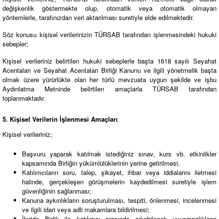
değişkenlik göstermekte olup, otomatik veya otomatik olmayan
yöntemlerle, tarafınızdan veri aktarılması suretiyle elde edilmektedir.
Söz konusu kişisel verilerinizin TÜRSAB tarafından işlenmesindeki hukuki
sebepler;
Kişisel verileriniz belirtilen hukuki sebeplerle başta 1618 sayılı Seyahat
Acentaları ve Seyahat Acentaları Birliği Kanunu ve ilgili yönetmelik başta
olmak üzere yürürlükte olan her türlü mevzuata uygun şekilde ve işbu
Aydınlatma Metninde belirtilen amaçlarla TÜRSAB tarafından
toplanmaktadır.
5. Kişisel Verilerin İşlenmesi Amaçları
Kişisel verileriniz;
Başvuru yaparak katılmak istediğiniz sınav, kurs vb. etkinlikler
kapsamında Birliğin yükümlülüklerinin yerine getirilmesi,
Katılımcıların soru, talep, şikayet, ihbar veya iddialarını iletmesi
halinde, gerçekleşen görüşmelerin kaydedilmesi suretiyle işlem
güvenliğinin sağlanması;
Kanuna aykırılıkların soruşturulması, tespiti, önlenmesi, incelenmesi
ve ilgili idari veya adli makamlara bildirilmesi;
İleride Birlik ile katılımcı arasında çıkabilecek uyuşmazlıkların