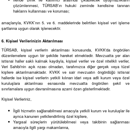
çözümlenmesi, TÜRSAB’ın hukuki zeminde kendisine tanınan
haklarını kullanması ve koruması;
amaçlarıyla, KVKK’nın 5. ve 6. maddelerinde belirtilen kişisel veri işleme
şartlarına uygun olarak işlenecektir.
6. Kişisel Verilerinizin Aktarılması
TÜRSAB, kişisel verilerin aktarılması konusunda, KVKK'da öngörülen
düzenlemelere uygun bir şekilde hareket etmektedir. Mevzuatta yer alan
istisnai haller saklı kalmak kaydıyla, kişisel veriler ve özel nitelikli veriler,
Veri Sahibi'nin açık rızası olmadan, tarafımızca diğer gerçek veya tüzel
kişilere aktarılmamaktadır. KVKK ve sair mevzuatın öngördüğü istisnai
hallerde ise kişisel verilerin yetkili kılınan idari veya adli kurum veya özel
kuruluşlara aktarılması esnasında mevzuatta öngörülen şekil ve
sınırlamalara uygun davranılmasına azami özen gösterilmektedir.
Kişisel Verileriniz,
İlgili hizmetin sağlanabilmesi amacıyla yetkili kurum ve kuruluşlar ile
ayrıca kanunen yetkilendirilmiş özel kişilere,
Yargısal süreçlerin yürütülebilmesi veya takibinin sağlanması
amacıyla ilgili yargı makamlarına,