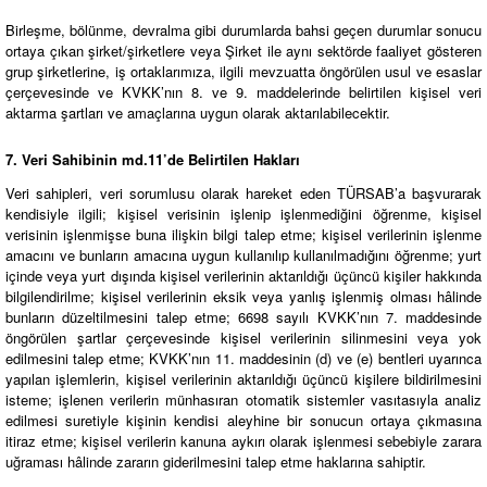
Birleşme, bölünme, devralma gibi durumlarda bahsi geçen durumlar sonucu
ortaya çıkan şirket/şirketlere veya Şirket ile aynı sektörde faaliyet gösteren
grup şirketlerine, iş ortaklarımıza, ilgili mevzuatta öngörülen usul ve esaslar
çerçevesinde ve KVKK’nın 8. ve 9. maddelerinde belirtilen kişisel veri
aktarma şartları ve amaçlarına uygun olarak aktarılabilecektir.
7. Veri Sahibinin md.11’de Belirtilen Hakları
Veri sahipleri, veri sorumlusu olarak hareket eden TÜRSAB’a başvurarak
kendisiyle ilgili; kişisel verisinin işlenip işlenmediğini öğrenme, kişisel
verisinin işlenmişse buna ilişkin bilgi talep etme; kişisel verilerinin işlenme
amacını ve bunların amacına uygun kullanılıp kullanılmadığını öğrenme; yurt
içinde veya yurt dışında kişisel verilerinin aktarıldığı üçüncü kişiler hakkında
bilgilendirilme; kişisel verilerinin eksik veya yanlış işlenmiş olması hâlinde
bunların düzeltilmesini talep etme; 6698 sayılı KVKK’nın 7. maddesinde
öngörülen şartlar çerçevesinde kişisel verilerinin silinmesini veya yok
edilmesini talep etme; KVKK’nın 11. maddesinin (d) ve (e) bentleri uyarınca
yapılan işlemlerin, kişisel verilerinin aktarıldığı üçüncü kişilere bildirilmesini
isteme; işlenen verilerin münhasıran otomatik sistemler vasıtasıyla analiz
edilmesi suretiyle kişinin kendisi aleyhine bir sonucun ortaya çıkmasına
itiraz etme; kişisel verilerin kanuna aykırı olarak işlenmesi sebebiyle zarara
uğraması hâlinde zararın giderilmesini talep etme haklarına sahiptir.