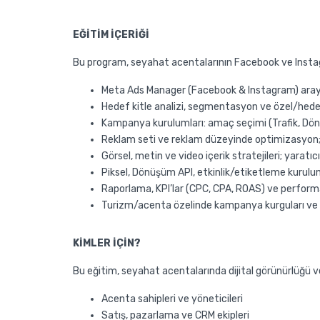
EĞİTİM İÇERİĞİ
Bu program, seyahat acentalarının Facebook ve Instagra
Meta Ads Manager (Facebook & Instagram) arayüz
Hedef kitle analizi, segmentasyon ve özel/hede
Kampanya kurulumları: amaç seçimi (Trafik, Dönü
Reklam seti ve reklam düzeyinde optimizasyon; 
Görsel, metin ve video içerik stratejileri; yaratı
Piksel, Dönüşüm API, etkinlik/etiketleme kurulu
Raporlama, KPI’lar (CPC, CPA, ROAS) ve perform
Turizm/acenta özelinde kampanya kurguları ve 
KİMLER İÇİN?
Bu eğitim, seyahat acentalarında dijital görünürlüğü v
Acenta sahipleri ve yöneticileri
Satış, pazarlama ve CRM ekipleri