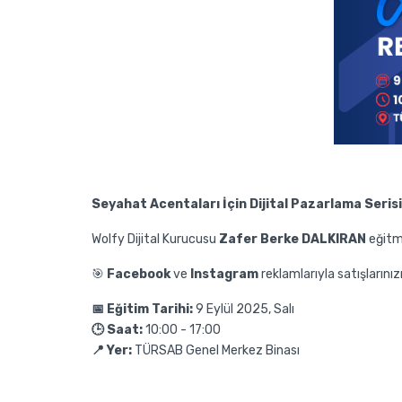
Seyahat Acentaları İçin Dijital Pazarlama Serisi
Wolfy Dijital Kurucusu
Zafer Berke DALKIRAN
eğitm
🎯
Facebook
ve
Instagram
reklamlarıyla satışlarını
📅 Eğitim Tarihi:
9 Eylül 2025, Salı
🕒 Saat:
10:00 - 17:00
📍 Yer:
TÜRSAB Genel Merkez Binası