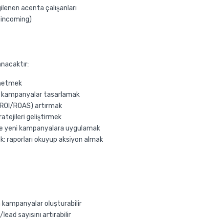
lenen acenta çalışanları
& incoming)
anacaktır:
önetmek
miş kampanyalar tasarlamak
 (ROI/ROAS) artırmak
atejileri geliştirmek
 ve yeni kampanyalara uygulamak
k; raporları okuyup aksiyon almak
kampanyalar oluşturabilir
/lead sayısını artırabilir