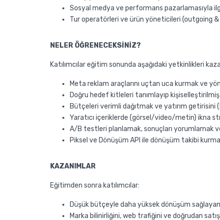
Sosyal medya ve performans pazarlamasıyla ilgi
Tur operatörleri ve ürün yöneticileri (outgoing 
NELER ÖĞRENECEKSİNİZ?
Katılımcılar eğitim sonunda aşağıdaki yetkinlikleri kaz
Meta reklam araçlarını uçtan uca kurmak ve y
Doğru hedef kitleleri tanımlayıp kişiselleştiril
Bütçeleri verimli dağıtmak ve yatırım getirisini
Yaratıcı içeriklerde (görsel/video/metin) ikna str
A/B testleri planlamak, sonuçları yorumlamak
Piksel ve Dönüşüm API ile dönüşüm takibi kurma
KAZANIMLAR
Eğitimden sonra katılımcılar:
Düşük bütçeyle daha yüksek dönüşüm sağlayan 
Marka bilinirliğini, web trafiğini ve doğrudan satış