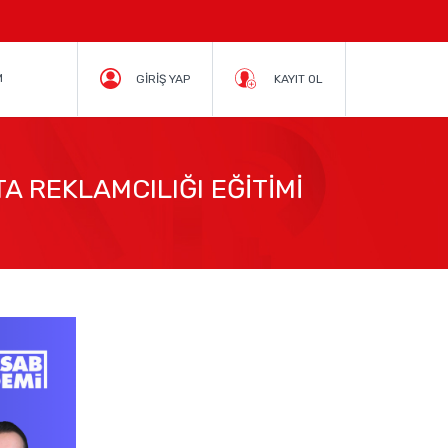
M
GİRİŞ YAP
KAYIT OL
A REKLAMCILIĞI EĞİTİMİ