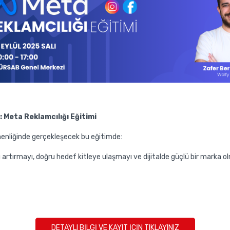
: Meta Reklamcılığı Eğitimi
enliğinde gerçekleşecek bu eğitimde:
zı artırmayı, doğru hedef kitleye ulaşmayı ve dijitalde güçlü bir marka o
DETAYLI BİLGİ VE KAYIT İÇİN TIKLAYINIZ