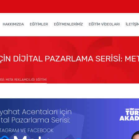
HAKKIMIZDA
EĞİTİMLER
EĞİTMENLERİMİZ
EĞİTİM VİDEOLARI
İLETİŞİ
İN DİJİTAL PAZARLAMA SERİSİ: MET
Sİ: META REKLAMCILIĞI EĞİTİMİ