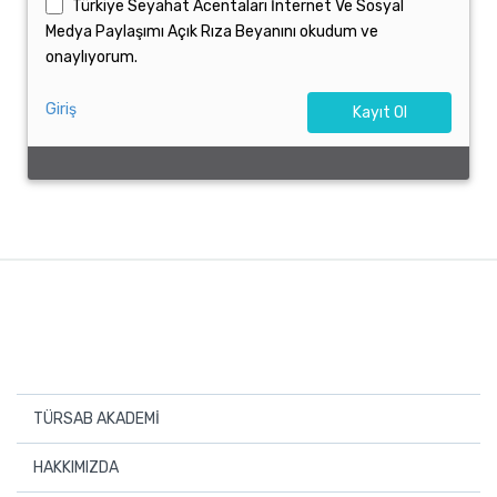
Türkiye Seyahat Acentaları İnternet Ve Sosyal
Medya Paylaşımı Açık Rıza Beyanını okudum ve
onaylıyorum.
Giriş
TÜRSAB AKADEMİ
Ana Sayfa
HAKKIMIZDA